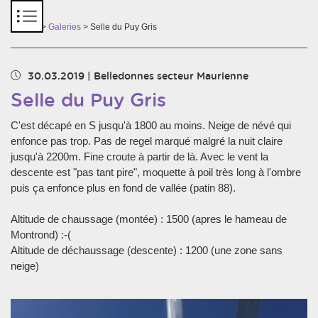
Panneau de gestion des cookies
Accueil
>
Galeries
> Selle du Puy Gris
30.03.2019
|
Belledonnes secteur Maurienne
Selle du Puy Gris
C'est décapé en S jusqu'à 1800 au moins. Neige de névé qui
enfonce pas trop. Pas de regel marqué malgré la nuit claire
jusqu'à 2200m. Fine croute à partir de là. Avec le vent la
descente est "pas tant pire", moquette à poil très long à l'ombre
puis ça enfonce plus en fond de vallée (patin 88).
Altitude de chaussage (montée) : 1500 (apres le hameau de
Montrond) :-(
Altitude de déchaussage (descente) : 1200 (une zone sans
neige)
Chargement des images en cours...