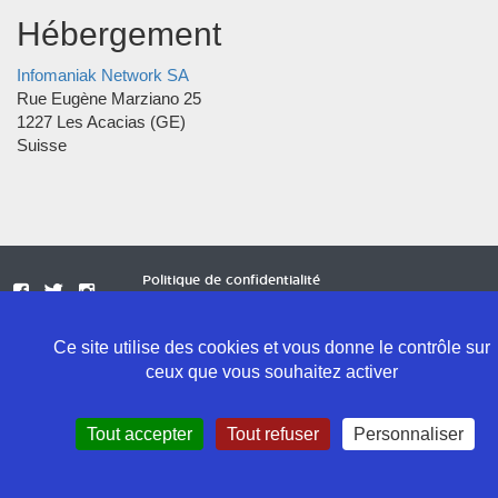
Hébergement
Infomaniak Network SA
Rue Eugène Marziano 25
1227 Les Acacias (GE)
Suisse
Politique de confidentialité
Mentions légales
Contact
Ce site utilise des cookies et vous donne le contrôle sur
ceux que vous souhaitez activer
Tout accepter
Tout refuser
Personnaliser