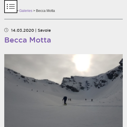
Panneau de gestion des cookies
Accueil
>
Galeries
> Becca Motta
14.03.2020
|
Savoie
Becca Motta
Chargement des images en cours...