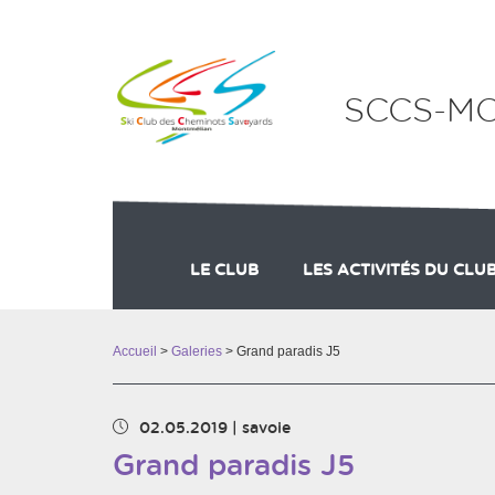
Panneau de gestion des cookies
SCCS-M
LE CLUB
LES ACTIVITÉS DU CLU
ADHÉSION
COMPETITION ADULTES
Accueil
>
Galeries
> Grand paradis J5
02.05.2019
|
savoie
Grand paradis J5