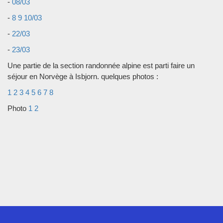
-
08/03
-
8 9 10/03
-
22/03
-
23/03
Une partie de la section randonnée alpine est parti faire un
séjour en Norvège à Isbjorn. quelques photos :
1
2
3
4
5
6
7
8
Photo
1
2