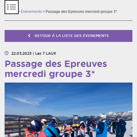
Panneau de gestion des cookies
Accueil
>
Événements
> Passage des Epreuves mercredi groupe 3*
RETOUR À LA LISTE DES ÉVENEMENTS
22.03.2023
|
Les 7 LAUX
Passage des Epreuves
mercredi groupe 3*