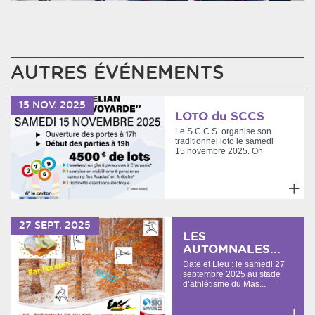
AUTRES ÉVÉNEMENTS
15
NOV.
2025
LOTO du SCCS
Le S.C.C.S. organise son
traditionnel loto le samedi
15 novembre 2025. On
vous attends.LOTO
SAISO...
En
savoir
27
SEPT.
2025
plus
LES
AUTOMNALES...
Date et Lieu : le samedi 27
septembre 2025 au stade
d’athlétisme du Mas...