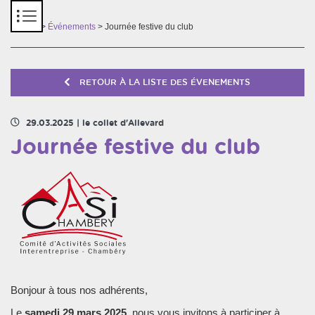
Panneau de gestion des cookies
Accueil
>
Événements
> Journée festive du club
RETOUR À LA LISTE DES ÉVENEMENTS
29.03.2025
|
le collet d'Allevard
Journée festive du club
Bonjour à tous nos adhérents,
Le
samedi 29 mars 2025
, nous vous invitons à participer à