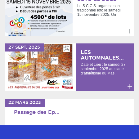
Le S.C.C.S. organise son
traditionnel loto le samedi
15 novembre 2025. On
vous attends.LOTO
SAISO...
En
savoir
27
SEPT.
2025
plus
LES
AUTOMNALES...
Date et Lieu : le samedi 27
septembre 2025 au stade
d’athlétisme du Mas...
En
savoir
22
MARS
2023
plus
Passage des Ep...
En
savoir