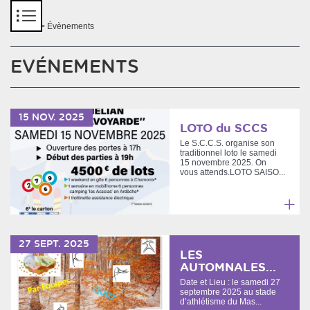
Panneau de gestion des cookies
Accueil
> Évènements
EVÉNEMENTS
15
NOV.
2025
LOTO du SCCS
Le S.C.C.S. organise son
traditionnel loto le samedi
15 novembre 2025. On
vous attends.LOTO SAISO...
En
savoir
27
SEPT.
2025
plus
LES
AUTOMNALES...
Date et Lieu : le samedi 27
septembre 2025 au stade
d’athlétisme du Mas...