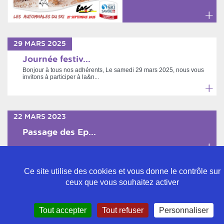
En
savoir
29
MARS
2025
plus
Journée festiv...
Bonjour à tous nos adhérents, Le samedi 29 mars 2025, nous vous
invitons à participer à la&n...
En
savoir
22
MARS
2023
plus
Passage des Ep...
En
savoir
Ce site utilise des cookies et vous donne le contrôle sur
plus
ceux que vous souhaitez activer
Politique de confidentialité
Tout accepter
Tout refuser
Personnaliser
Mentions légales